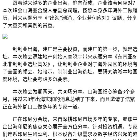
跟着越来越多的企业出海，趋向渐成，企业该若何应对？
本次峰会山海图合股人兼副总司理，按照本身多年海外工做履
历，带来从题分享《“出海”潮涌，企业若何应对》议题，分享
了大量实和案例的贵重。
制制业出海，建厂是主要投资，而建厂的第一步，就是选
址。本次峰会源建地产创始人高晓宇带来从题分享《东南亚&
北非制制业选址阐发》，让制制业企业对于海外园区的环境有
了全面的领会。她暗示，制制业出海选址，要研究清晰本地国
度环境，选址要考虑多沉要素。
本次峰会为期两天，共30场分享。山海图细心筹备3个多
月，将过去8年出海实和的消息总结了下来，而且邀请了浩繁
正在海外糊口工做多年的专家一道。
正在印尼分会场，来自深耕印尼市场多年的专家，聚焦中
企出海印尼的焦点关心展开全方位分享。针对投资机遇，专家
们连系印尼生齿盈利、根本设备升级需求及数字经济兴起的趋