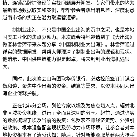
植、连锁品牌扩张径等实操问题展开阐发。专家们带来的均为
最新市场数据取实和案例，帮帮参会者跳出消息差，深度洞悉
越南市场的实正在潜力取运营逻辑。
制制业出海，不只是中国企业出海的沉中之沉，也是本地
国度工业化的焦点驱动力。本次峰会特地邀请到了《大出海》
做者林雪萍带来从题分享《中国制制业大出海》。林雪萍通过
详实的数据阐发，帮帮大师理清了制制业出海的逻辑和现状。
他暗示，中国供应链能力很是超卓，将来制制业出海机遇很
大。
同时，此次峰会山海图取华侨银行、必达控股签订计谋合
做和谈，聚焦中企出海的资金、结算等需求，以资本协同为出
海企业保驾护航。
正在北非分会场，列位专家以埃及为焦点切入点，辐射北
非区域投资机缘，进行了全面且深切的分享。起首，通过详实
的数据梳理了埃及当前的投资：包罗宏不雅经济走势、外资引
进政策、根本设备配套现状及劳动力市场环境，让参会者对本
地投资根本有了清晰认知；随后，针对新能源取基建两大抢手