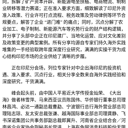
向，拆解了矿产资本开辟、新能源电坐扶植、电商物流、制制
业转移等潜力赛道；正在准入要求方面，细致解读了印尼外资
准入政策、行业许可打点流程、税务政策及劳动律例等环节合
规要点，解答了企业 “进门难” 的痛点；同时，沉点分解了农
业加工、电子制制、新能源汽车等劣势行业的财产结构逻辑，
并分享了头部中企正在印尼建厂、当地化运营、应对文化差别
及政策变更的典型案例。所有分享均源自专家们持久海外实践
堆集的一手经验取跨年度深度行业研究，满满的实操干货为成
心结构印尼市场的企业供给了清晰的步履。
正在印尼分会场，列位专家针对中企出海印尼的投资机
遇、准入要求、沉点行业，相关分享全数来自海外实践经验和
深度研究，干货满满。
峰会起头前，由中国人平易近大学传授金灿荣、《大出
海》做者林雪萍、马来西亚议员陈国伟、华侨银行董事总司理
林昌鸿、必达一通副总裁曹勐、宁波银行总行海外营业部总司
理陆志琼、友太安总裁张谦、越海国际事业部总司理龚静、飞
书深诺集团公共事务部副总裁郎冀升、河南省企业结合会／河
南省企业家协会副秘书长党进、上海有色网消息科技股份无限